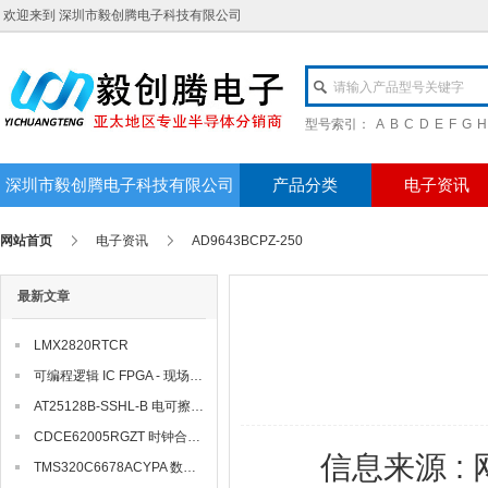
欢迎来到 深圳市毅创腾电子科技有限公司
请输入产品型号关键字
型号索引：
A
B
C
D
E
F
G
H
深圳市毅创腾电子科技有限公司
产品分类
电子资讯
网站首页
电子资讯
AD9643BCPZ-250
最新文章
LMX2820RTCR
可编程逻辑 IC FPGA - 现场可编程门阵列 AMD / Xilinx XC3S200AN-4FTG256I
AT25128B-SSHL-B 电可擦除可编程只读存储器
CDCE62005RGZT 时钟合成器/抖动清除器
信息来源 : 
TMS320C6678ACYPA 数字信号处理器和控制器 - DSP, DSC