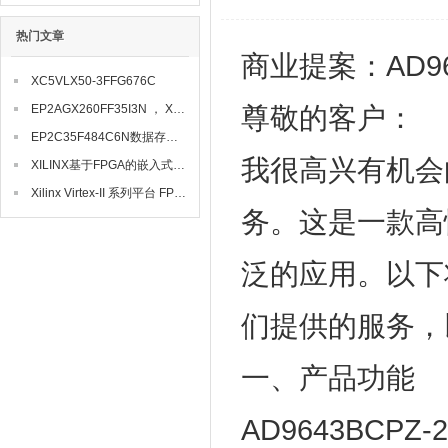
热门文章
商业提案：AD96
XC5VLX50-3FFG676C
尊敬的客户：
EP2AGX260FF35I3N ， XC3S250E-4VQG100I， XC7K410T-1FFG900I
EP2C35F484C6N数据存储器
我很高兴有机会向
XILINX基于FPGA的嵌入式系统的硬件设计
Xilinx Virtex-II 系列平台 FPGA可编程逻辑解决方案
务。这是一款高
泛的应用。以下
们提供的服务，以
一、产品功能
AD9643BC