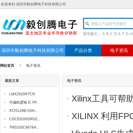
欢迎来到 深圳市毅创腾电子科技有限公司
请输入产品型号关键字
型号索引：
A
B
C
D
E
F
G
H
深圳市毅创腾电子科技有限公司
产品分类
电子资讯
网站首页
电子资讯
最新文章
电子资讯
LMX2820RTCR
Xilinx工具
可编程逻辑 IC FP...
AT25128B-SSH...
XILINX 利用
CDCE62005RGZ...
TMS320C6678A...