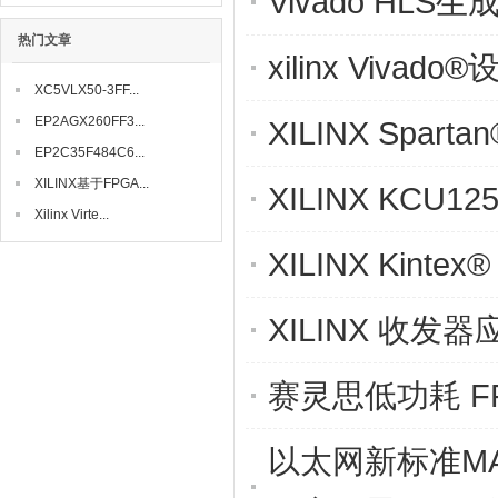
Vivado HL
热门文章
xilinx Vivad
XC5VLX50-3FF...
EP2AGX260FF3...
XILINX Spa
EP2C35F484C6...
XILINX基于FPGA...
XILINX KCU
Xilinx Virte...
XILINX Kintex
XILINX 收发器
赛灵思低功耗 FPG
以太网新标准MAC